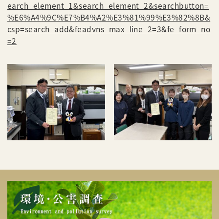
earch_element_1&search_element_2&searchbutton=
%E6%A4%9C%E7%B4%A2%E3%81%99%E3%82%8B&
csp=search_add&feadvns_max_line_2=3&fe_form_no
=2